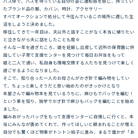
バス停で、バスを待っている自分の姿に違和感を感じ、持ってい
たブランド品の服、カバン、時計、アクセサリー
すべてオークションで処分して今住んでいるこの場所に適した生
活をしようと決めました。
移住してきて一年目は、夫以外と話すことがなく本当に帰りたい
と泣きながら夫に話をしたことも度々
そんな一年を過ぎたころ、娘を妊娠し出産して近所の保育園に併
設してい子育て支援センターを見つけて毎日お弁当をもって
娘と二人で通い、私自身も情報交換する人たちを見つけて楽しく
過ごせるようになりました。
そこで、知り合った一人のお母さんがかぎ針で編み物をしてい
て、ちょっと楽しそうだと思い始めたのがきっかけとなり
本屋さんで編み物本を見ているうちに、麻ひもでバッグを編む！
という事を知り、独学でかぎ針で麻ひもバッグを編むことを始め
ました。
編みあがったバッグをもって支援センターに自慢しに行くと、本
当にみんなが褒めてくれて、作ってほしいと頼まれることが増え
自分でも驚くほど物事がトントン拍子に進み、まるで誰かが「あ