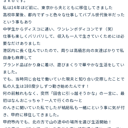
ａｋｏです。
私は14年ほど前に、東京から夫とともに移住してきました
高校卒業後、都内でずっと色々な仕事してバブル世代後半だった
という事もあり
中学生からディスコに通い、ワンレンボディコンです（笑）
仕事も楽しくバリバリして、収入も一人で生きていくためには必
要なだけありました
港区内に長く住んでいたので、周りは高級志向の友達ばかりで私
自身も麻痺して
ブランド品ばかり身に着け、遊びまくりで華やかな生活をしてい
ました。
でも、当時同じ会社で働いていた現夫と知り合い交際したことで
私の人生は180度少しずつ動き始めたんです！
何の前触れもなく、突然「田舎に引っ越そうかな」の一言に、最
初はなんおこっちゃ？一人で行くのね～と
のんきに聞いていた私でしたが結局私も一緒にという事に気が付
き、甲府に移住してきました。
甲府市内でも、北の方で山の途中の場所を選び生活開始！