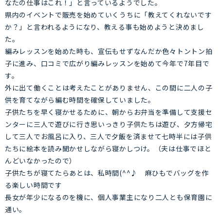
なたの仕事はこれ！」と言っているようでした。
県内のイベントで販売を始めていくうちに「教えてくれないです
か？」と言われるようになり、教える事も始めようと決めまし
た。
編みレッスンを始めた時も、宣伝もせずなんだか色々トントン拍
子に進み、口コミで広がり編みレッスンを始めて今年で7年目で
す。
外に出て働くことは考えたことがありません、この間に二人の子
供を育てながら編む時間を確保していました。
子供たちを早く寝かせるために、朝からお弁当を準備して支援セ
ンターに三人で遊びに行き思いっきり子供たちは遊び、夕方帰宅
して三人でお風呂に入り、三人で夕飯を済ませて七時半には子供
たちに絵本を読み聞かせしながら寝かしつけ。（夫は仕事でほと
んどいなかったので）
子供たちが寝てたらあとは、私時間(^^♪ 麻ひもでバッグを作
る楽しい時間です
長女が年少になるのを機に、個人事業主になり二人とも保育園に
通い。