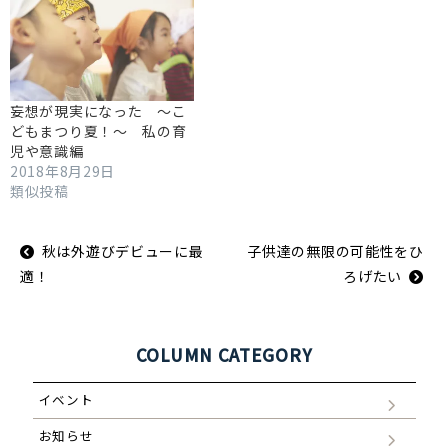
妄想が現実になった ～こ
どもまつり夏！～ 私の育
児や意識編
2018年8月29日
類似投稿
投
秋は外遊びデビューに最
子供達の無限の可能性をひ
稿
ナ
適！
ろげたい
ビ
ゲ
ー
シ
ョ
COLUMN CATEGORY
ン
イベント
お知らせ