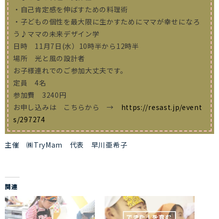
・自己肯定感を伸ばすための料理術
・子どもの個性を最大限に生かすためにママが幸せになろ
う♪ママの未来デザイン学
日時 11月7日(水）10時半から12時半
場所 光と風の設計者
お子様連れでのご参加大丈夫です。
定員 4名
参加費 3240円
お申し込みは こちらから →
https://resast.jp/event
s/297274
主催 ㈱TryMam 代表 早川亜希子
関連