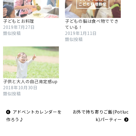
子どもとお料理
子どもの脳は食べ物ででき
2019年7月27日
ている！
類似投稿
2019年1月11日
類似投稿
子供と大人の自己肯定感up
2018年10月30日
類似投稿
投
アドベントカレンダーを
お外で持ち寄りご飯(Potluc
稿
ナ
作ろう♪
k)パーティー
ビ
ゲ
ー