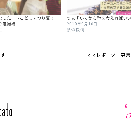
なった ～こどもまつり夏！
つまずいてから塾を考えればい
や意識編
2019年9月10日
9日
類似投稿
ます
ママレポーター募集