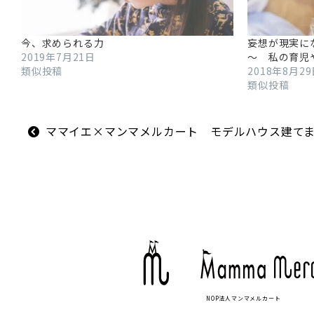
今、求められる力
妄想が現実に
2019年7月21日
～ 私の育児
類似投稿
2018年8月2
類似投稿
投
ママイエ×マンマメルカート モデルハウス建て
稿
ナ
ビ
ゲ
ー
シ
ョ
ン
NOP法人マンマメルカート