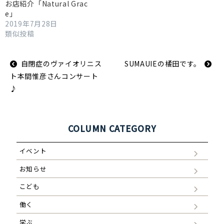
お店紹介「Natural Grac
e」
2019年7月28日
類似投稿
投
自閉症のヴァイオリニス
SUMAUIEの橘田です。
稿
ナ
ト本間惟彦さんコンサート
ビ
ゲ
♪
ー
シ
ョ
ン
COLUMN CATEGORY
イベント
お知らせ
こども
働く
学ぶ