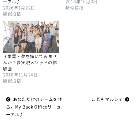
ーアル♪
2018年10月3日
2026年1月22日
類似投稿
類似投稿
＊事業＊夢を描いてみませ
んか？夢実現メソッドの体
験会
2018年11月24日
類似投稿
投
あなただけのチームを作
こどもマルシェ
稿
ナ
る。My Back Officeリニュ
ビ
ゲ
ーアル♪
ー
シ
ョ
ン