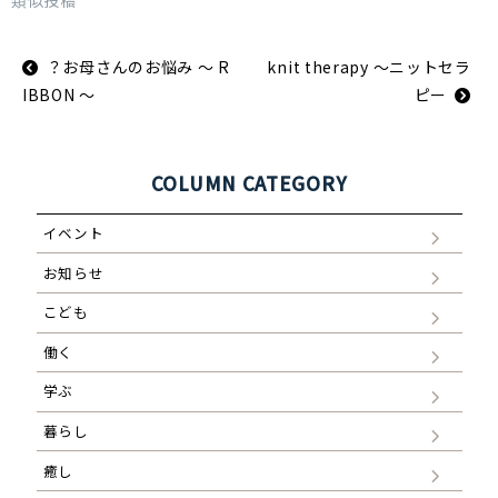
類似投稿
投
？お母さんのお悩み 〜 R
knit therapy ～ニットセラ
稿
ナ
IBBON 〜
ピー
ビ
ゲ
ー
シ
ョ
COLUMN CATEGORY
ン
イベント
お知らせ
こども
働く
学ぶ
暮らし
癒し