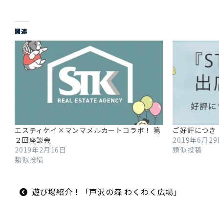
関連
エスティケイ×マンマメルカートコラボ！ 第
ご好評につき
２回座談会
2019年6月2
2019年2月16日
類似投稿
類似投稿
投
遊び場紹介！「戸沢の森 わくわく広場」
稿
ナ
ビ